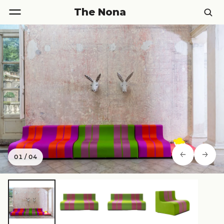
The Nona
01
/
04