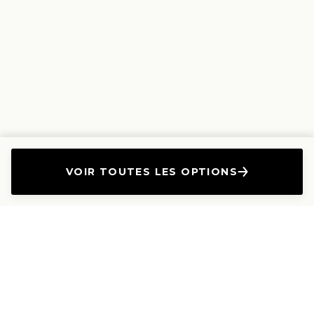
VOIR TOUTES LES OPTIONS
L'Entreprise
Les Produits
A propos
Canapés droits