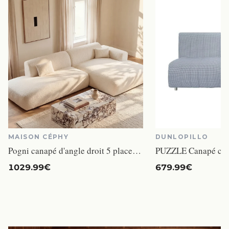
MAISON CÉPHY
DUNLOPILLO
Pogni canapé d'angle droit 5 places tissu bouclette blanc
1029.99€
679.99€