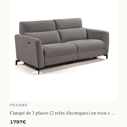
PEGANE
Canapé de 3 places (2 relax électriques) en tissu couleur Gris foncé - Longueur 200 x Profondeur 91 x Hauteur 90 cm
1797€