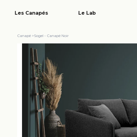
Les Canapés
Le Lab
Canapé
>
Sogel - Canapé Noir