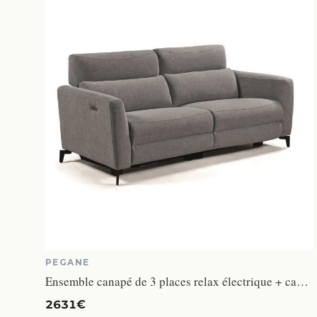
PEGANE
Ensemble canapé de 3 places relax électrique + canapé de 2 places fixes en tissu Gris foncé
2631€