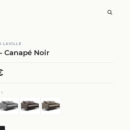
 LAVILLE
 - Canapé Noir
€
 :