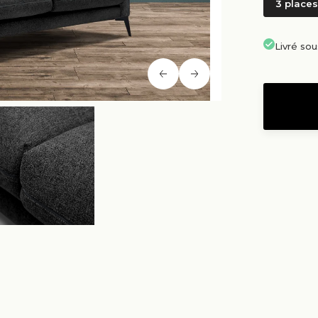
3 places
Livré so