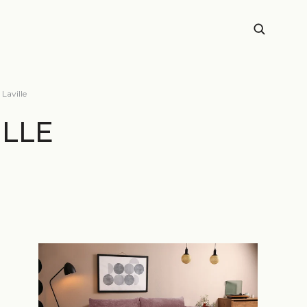
Laville
ILLE