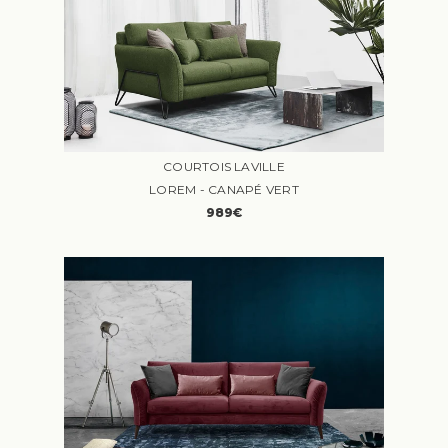
COURTOIS LAVILLE
LOREM - CANAPÉ VERT
989€