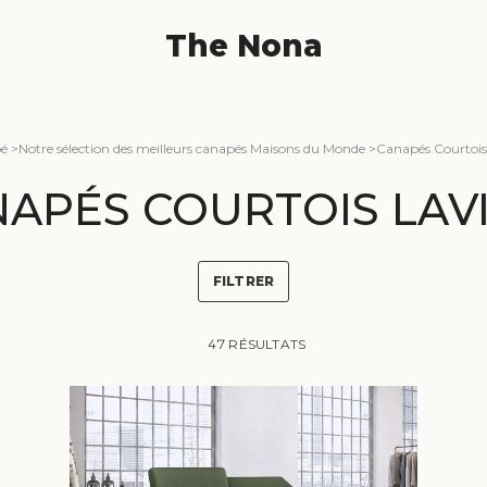
The Nona
é
>
Notre sélection des meilleurs canapés Maisons du Monde
>
Canapés Courtois 
APÉS COURTOIS LAV
FILTRER
47 RÉSULTATS