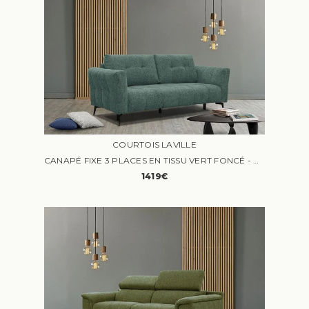
COURTOIS LAVILLE
CANAPÉ FIXE 3 PLACES EN TISSU VERT FONCÉ - COURTOIS LAVILLE - KALMER - ACCOUDOIRS HAUTS - PIEDS MÉTALLIQUES
1419€