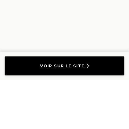
VOIR SUR LE SITE
L'Entreprise
Les Produits
A propos
Canapés droits