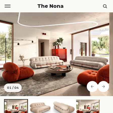
The Nona
01
/
04