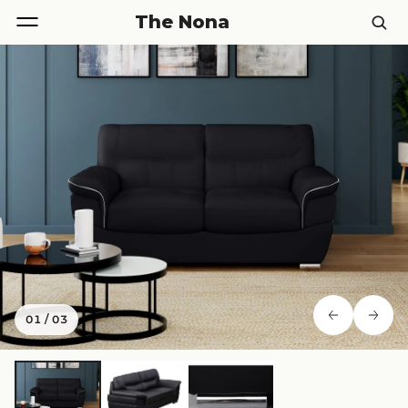
The Nona
01
/
03