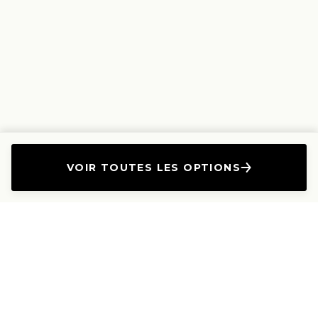
VOIR TOUTES LES OPTIONS
L'Entreprise
Les Produits
A propos
Canapés droits