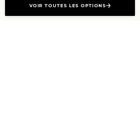
VOIR TOUTES LES OPTIONS
L'Entreprise
Les Produits
A propos
Canapés droits
Nous contacter
Canapés convertibles
Travailler avec nous
Canapés d'angle
Presse et Partenariat
Canapés modulables
Mention de l'annonceur
Canapés relax
Le Lab
Les Dossiers
Les Guides
Les canapés haut de