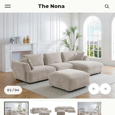
The Nona
01
/
04