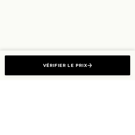
VÉRIFIER LE PRIX
L'Entreprise
Les Produits
A propos
Canapés droits
Nous contacter
Canapés convertibles