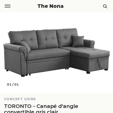
The Nona
01
/
01
CONCEPT USINE
TORONTO - Canapé d'angle
convertible gris clair