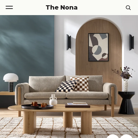
The Nona