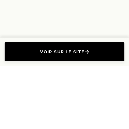
VOIR SUR LE SITE
L'Entreprise
Les Produits
A propos
Canapés droits
Nous contacter
Canapés convertibles
Travailler avec nous
Canapés d'angle