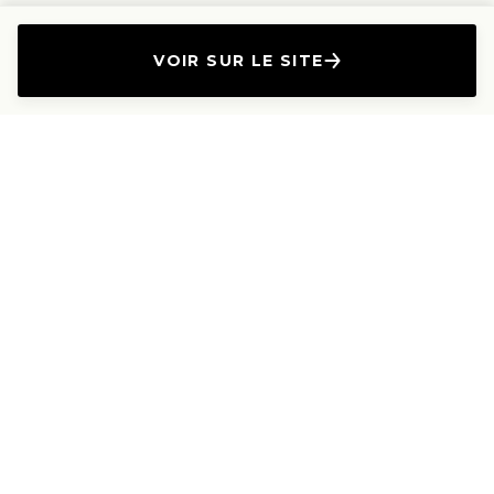
VOIR SUR LE SITE
L'Entreprise
Les Produits
A propos
Canapés droits
Nous contacter
Canapés convertibles
Travailler avec nous
Canapés d'angle
Presse et Partenariat
Canapés modulables
Mention de l'annonceur
Canapés relax
Le Lab
Les Dossiers