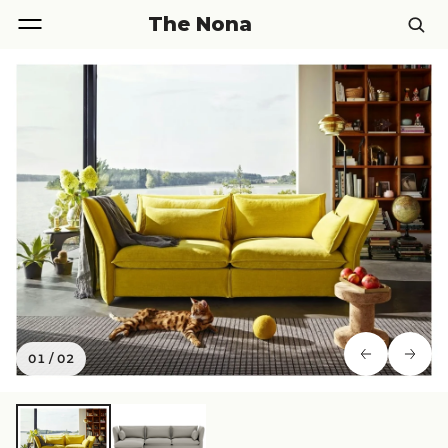
The Nona
01
/
02