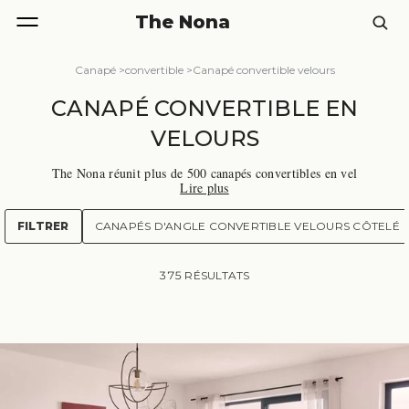
The Nona
Canapé
>
convertible
>
Canapé convertible velours
CANAPÉ CONVERTIBLE EN
VELOURS
The Nona réunit plus de 500 canapés convertibles en vel
Lire plus
ours de toutes les marques, de 100 à plus de 3 500 euro
s. Velours uni ou côtelé, couchage occasionnel ou quotid
ien : chaque modèle est comparé marque par marque, de
FILTRER
CANAPÉS D'ANGLE CONVERTIBLE VELOURS CÔTELÉ
Maisons du Monde à AM.PM. Un canapé convertible en
velours se choisit sur la qualité du couchage autant que s
ur la matière. Voici comment trancher, parmi tous nos c
375 RÉSULTATS
anapés.