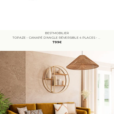
BESTMOBILIER
TOPAZE - CANAPÉ D'ANGLE RÉVERSIBLE 4 PLACES - CONVERTIBLE AVEC COFFRE, TABLETTE ET POUFS - EN VELOURS CÔTELÉ - NOIR
799€