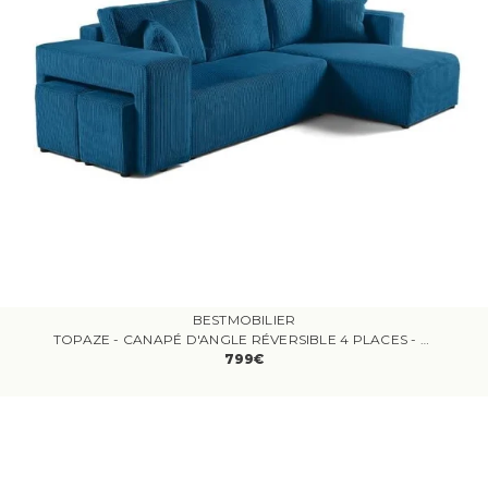
BESTMOBILIER
TOPAZE - CANAPÉ D'ANGLE RÉVERSIBLE 4 PLACES - CONVERTIBLE AVEC COFFRE, TABLETTE ET POUFS - EN VELOURS CÔTELÉ - VERT KAKI
799€