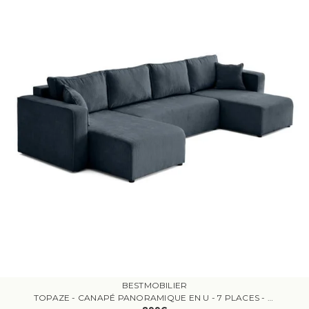
BESTMOBILIER
TOPAZE - CANAPÉ PANORAMIQUE EN U - 7 PLACES - CONVERTIBLE AVEC COFFRE - EN VELOURS CÔTELÉ PLAT - BLEU