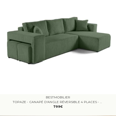
BESTMOBILIER
TOPAZE - CANAPÉ D'ANGLE RÉVERSIBLE 4 PLACES - CONVERTIBLE AVEC COFFRE, TABLETTE ET POUFS - EN VELOURS CÔTELÉ - VERT SAUGE
799€