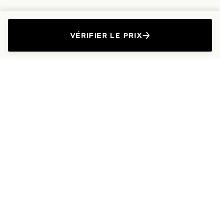
VÉRIFIER LE PRIX
L'Entreprise
Les Produits
A propos
Canapés droits
Nous contacter
Canapés convertibles
Travailler avec nous
Canapés d'angle
Presse et Partenariat
Canapés modulables
Mention de l'annonceur
Canapés relax