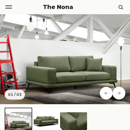
The Nona
01
/
03