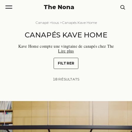
The Nona
Canapé
>
tous
>
Canapés Kave Home
CANAPÉS KAVE HOME
Kave Home compte une vingtaine de canapés chez The
Lire plus
Nona, de 1 200 à 5 000 euros, cœur de gamme autour d
e 1 700 euros. Marque espagnole fondée en 1984 à Sils,
elle décline le tissu chenille, le velours côtelé et le cuir
FILTRER
en versions modulables, convertibles à vrai matelas ou r
elax électriques. Voici comment choisir, parmi tous nos
canapés Kave Home.
18 RÉSULTATS