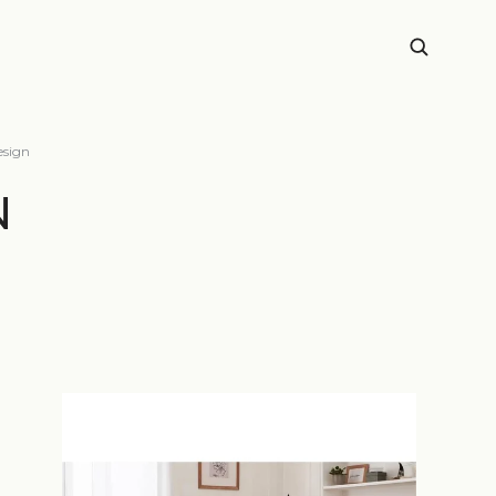
esign
N