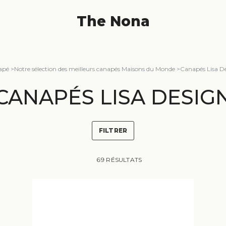
The Nona
apé
>
Notre sélection des meilleurs canapés Maisons du Monde
>
Canapés Lisa D
CANAPÉS LISA DESIG
FILTRER
69 RÉSULTATS