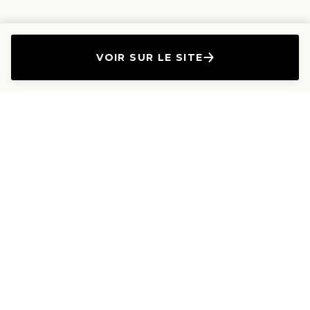
VOIR SUR LE SITE
L'Entreprise
Les Produits
A propos
Canapés droits
Nous contacter
Canapés convertibles
Travailler avec nous
Canapés d'angle
Presse et Partenariat
Canapés modulables
Mention de l'annonceur
Canapés relax