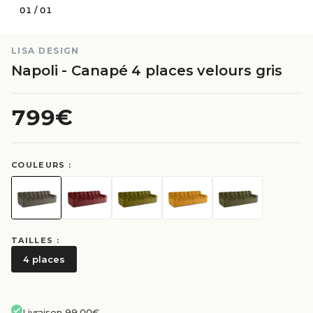
01
/
01
LISA DESIGN
Napoli - Canapé 4 places velours gris
799€
COULEURS :
TAILLES :
4 places
Livraison 99.00€