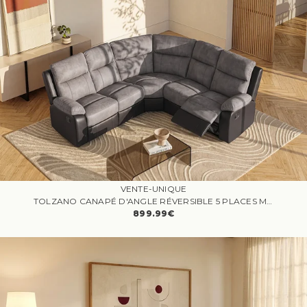
e et une excellente tenue. Ils sont également connus pou
r leur résistance exceptionnelle aux taches et aux liquide
Avantages d'un revête
s, facilitant ainsi leur entretien.
ment en Microfibre :
Les canapés en microfibre se dist
inguent par leur toucher doux et soyeux, procurant une e
xpérience sensorielle inégalée. La microfibre Alcantara,
pionnière dans le domaine des tissus synthétiques, se co
mpose à 70 % de polyester et à 30 % de polyuréthane, o
ffrant ainsi un équilibre parfait entre confort et résistanc
Conseils de Décoration pour les Canapés en Microf
e.
ibre :
Pour intégrer harmonieusement un canapé en mic
rofibre dans votre décor, misez sur des couleurs neutres
ou des teintes qui s'harmonisent avec le thème de votre e
space. Les tons sobres comme le beige, le gris ou le blan
c sont des choix intemporels qui mettent en valeur la mo
VENTE-UNIQUE
dernité et l'élégance de la microfibre. Accompagnez vot
TOLZANO CANAPÉ D'ANGLE RÉVERSIBLE 5 PLACES MICROFIBRE GRIS ET NOIR RELAX
re canapé de coussins aux textures variées pour créer un
899.99€
contraste visuel. Optez pour des matériaux comme la lai
ne ou le coton pour équilibrer la sensation tactile et don
ner une touche de chaleur à votre espace de vie. N'hésite
z pas à jouer avec les motifs et les couleurs pour person
naliser davantage votre intérieur. En conclusion, les can
apés en microfibre représentent l'alliance parfaite entre
confort, esthétique moderne et praticité. Explorez notre