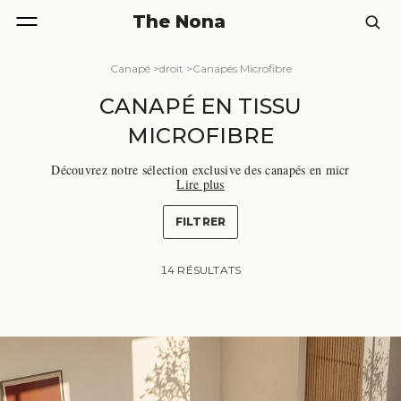
The Nona
Canapé
>
droit
>
Canapés Microfibre
CANAPÉ EN TISSU
MICROFIBRE
Découvrez notre sélection exclusive des canapés en micr
Lire plus
ofibre parmi les plus belles marques. Plongez dans le m
onde du confort ultime avec nos canapés confectionnés à
partir de tissus microfibres, une option moderne et prati
FILTRER
Caractéristique
que pour rehausser votre espace de vie.
s des canapés Microfibre :
Les tissus microfibres, com
posés de fibres synthétiques fines, offrent une sensation
14 RÉSULTATS
luxueuse de peau de pêche tout en garantissant une dura
bilité exceptionnelle. Fabriquées à partir de polymères t
els que le polyester, le polyamide, ou le polypropylène,
ces fibres sont méticuleusement tissées pour créer un tiss
u dense et résistant. La particularité des microfibres rési
de dans leur redressement par passage dans un champ él
ectromagnétique, conférant à ces tissus une texture douc