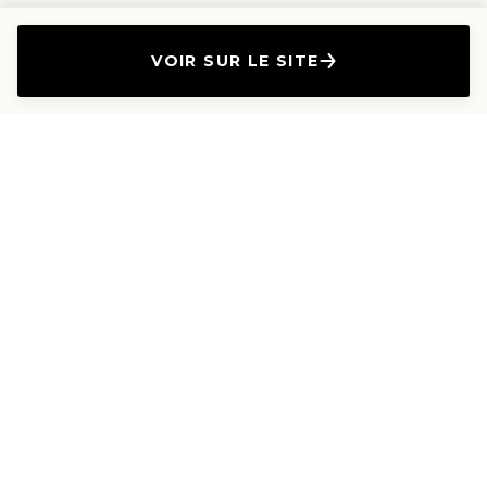
VOIR SUR LE SITE
L'Entreprise
Les Produits
A propos
Canapés droits
Nous contacter
Canapés convertibles
Travailler avec nous
Canapés d'angle
Presse et Partenariat
Canapés modulables
Mention de l'annonceur
Canapés relax
Le Lab
Les Dossiers