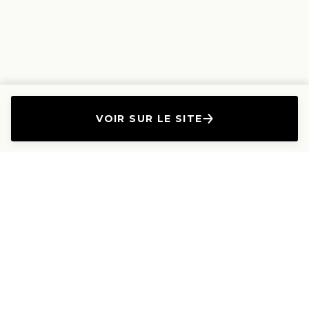
VOIR SUR LE SITE
L'Entreprise
Les Produits
A propos
Canapés droits
Nous contacter
Canapés convertibles
Travailler avec nous
Canapés d'angle