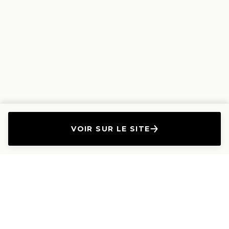
VOIR SUR LE SITE
L'Entreprise
Les Produits
A propos
Canapés droits