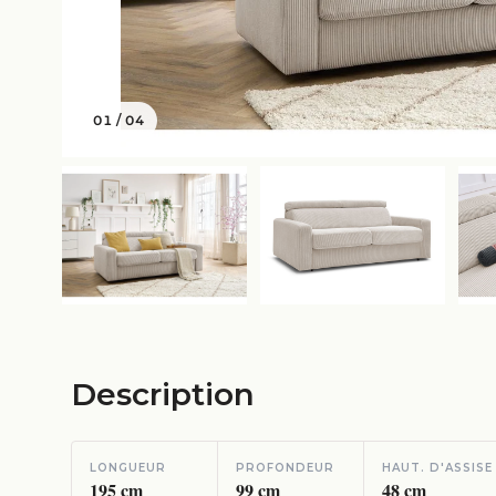
01
/
04
Description
LONGUEUR
PROFONDEUR
HAUT. D'ASSISE
195
cm
99
cm
48
cm