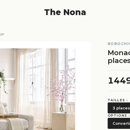
The Nona
ige
BOBOCHI
Monac
places
144
TAILLES :
3 places
OPTIONS :
Converti