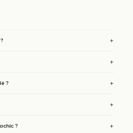
 ?
lé ?
ochic ?