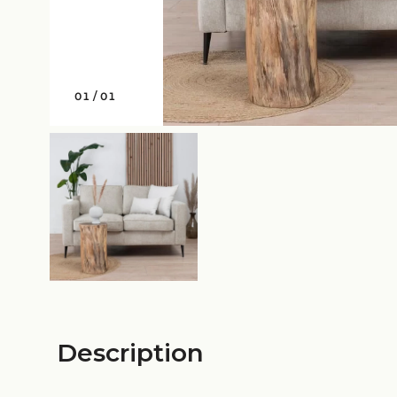
01
/
01
Description