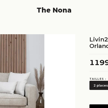
The Nona
Livin
Orlan
119
TAILLES :
2 places