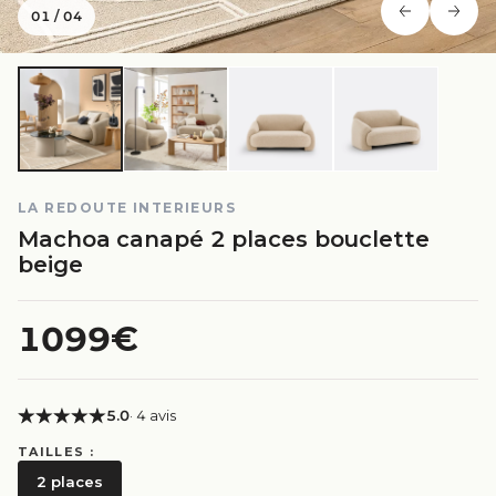
01
/
04
LA REDOUTE INTERIEURS
Machoa canapé 2 places bouclette
beige
1099€
5.0
· 4 avis
TAILLES :
2 places