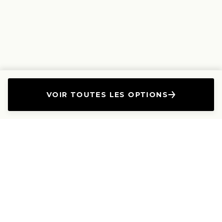
VOIR TOUTES LES OPTIONS
L'Entreprise
Les Produits
A propos
Canapés droits
Nous contacter
Canapés convertibles
Travailler avec nous
Canapés d'angle