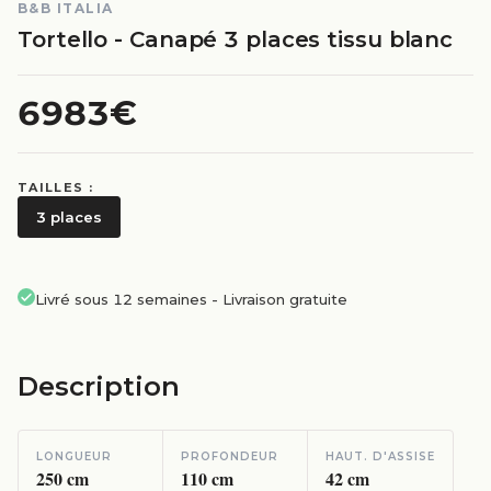
B&B ITALIA
Tortello - Canapé 3 places tissu blanc
6983€
TAILLES :
3 places
Livré sous 12 semaines
-
Livraison gratuite
Description
LONGUEUR
PROFONDEUR
HAUT. D'ASSISE
250
cm
110
cm
42
cm