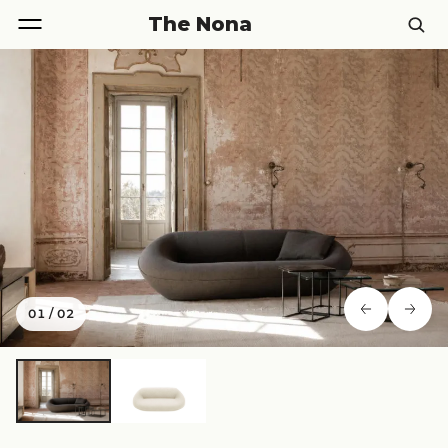
The Nona
01
/
02