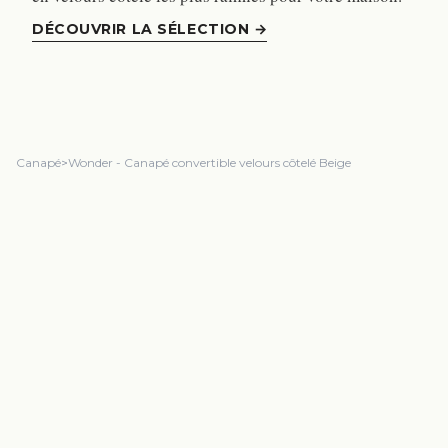
DÉCOUVRIR LA SÉLECTION
→
Canapé
>
Wonder - Canapé convertible velours côtelé Beige