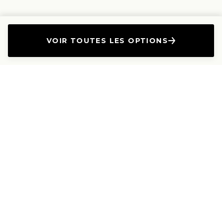
VOIR TOUTES LES OPTIONS
L'Entreprise
Les Produits
A propos
Canapés droits
Nous contacter
Canapés convertibles
Travailler avec nous
Canapés d'angle
Presse et Partenariat
Canapés modulables
Mention de l'annonceur
Canapés relax