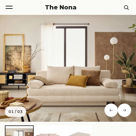
The Nona
01
/
03