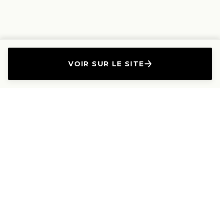
VOIR SUR LE SITE
L'Entreprise
Les Produits
A propos
Canapés droits
Nous contacter
Canapés convertibles
Travailler avec nous
Canapés d'angle
Presse et Partenariat
Canapés modulables
Mention de l'annonceur
Canapés relax