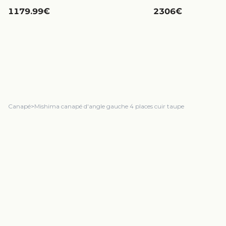
1179.99€
2306€
Canapé
>
Mishima canapé d'angle gauche 4 places cuir taupe