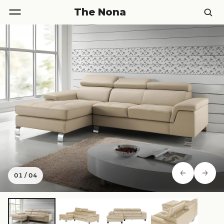
The Nona
01
/
04