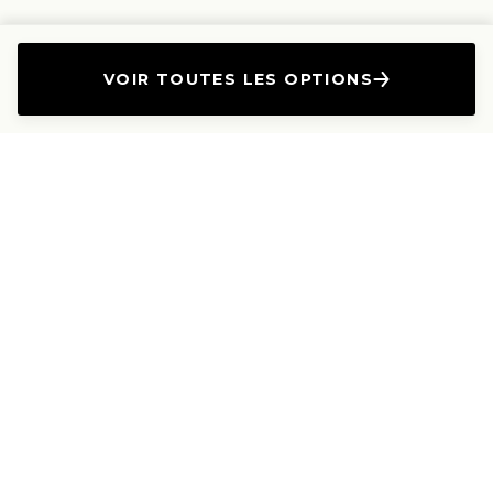
VOIR TOUTES LES OPTIONS
L'Entreprise
Les Produits
A propos
Canapés droits
Nous contacter
Canapés convertibles
Travailler avec nous
Canapés d'angle
Presse et Partenariat
Canapés modulables
Mention de l'annonceur
Canapés relax