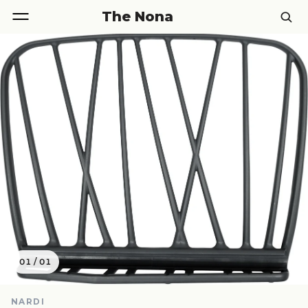
The Nona
01
/
01
NARDI