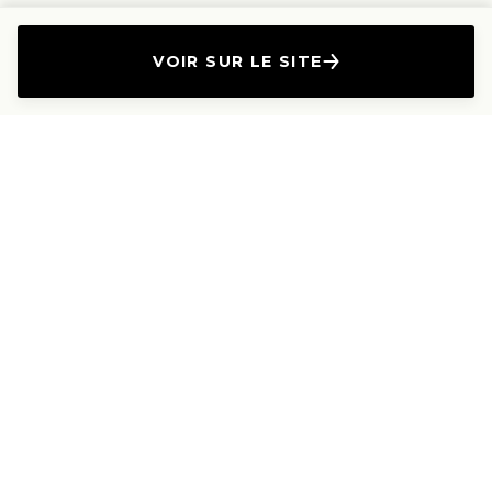
VOIR SUR LE SITE
L'Entreprise
Les Produits
A propos
Canapés droits
Nous contacter
Canapés convertibles
Travailler avec nous
Canapés d'angle
Presse et Partenariat
Canapés modulables
Mention de l'annonceur
Canapés relax
Le Lab
Les Dossiers