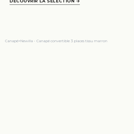
DÉCOUVRIR LA SÉLECTION
→
Canapé
>
Newilla - Canapé convertible 3 places tissu marron