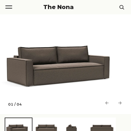
The Nona
01
/
04