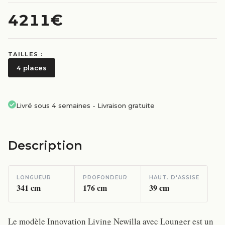
4211€
TAILLES :
4 places
Livré sous 4 semaines
-
Livraison gratuite
Description
LONGUEUR
PROFONDEUR
HAUT. D'ASSISE
341
cm
176
cm
39
cm
Le modèle Innovation Living Newilla avec Lounger est un