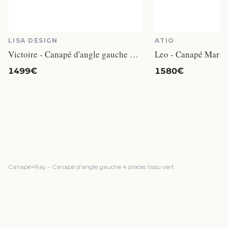
LISA DESIGN
ATIO
Victoire - Canapé d'angle gauche 5 places velours côtelé rouge
Leo - Canapé Marro
1499€
1580€
Canapé
>
Ray - Canapé d'angle gauche 4 places tissu vert