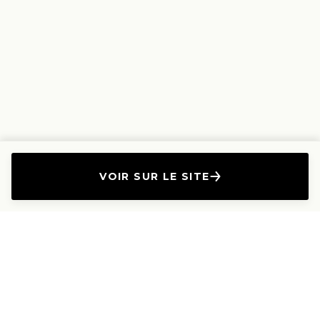
VOIR SUR LE SITE
L'Entreprise
Les Produits
A propos
Canapés droits