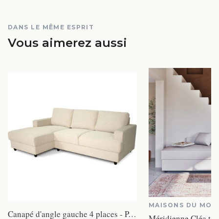
DANS LE MÊME ESPRIT
Vous aimerez aussi
MAISONS DU MON
Canapé d'angle gauche 4 places - PAUL in cord - Tissu Beige - 216 x 141 x 79 cm - Fabriqué en Ukraine
Méridienne Cléa tis