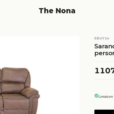
The Nona
EBUY24
Saran
person
110
Livraiso