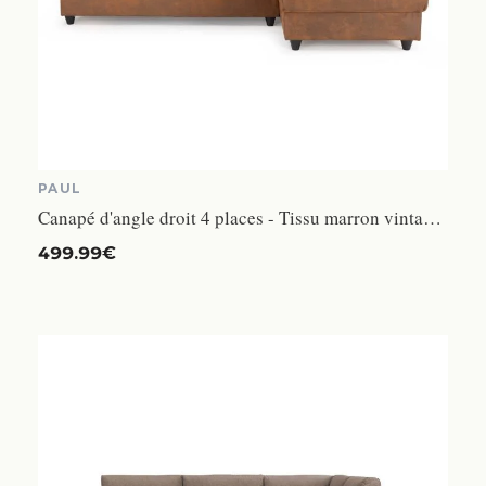
PAUL
Canapé d'angle droit 4 places - Tissu marron vintage - Contemporain - L 215 x P 140 x H 86 cm - PAUL
499.99€