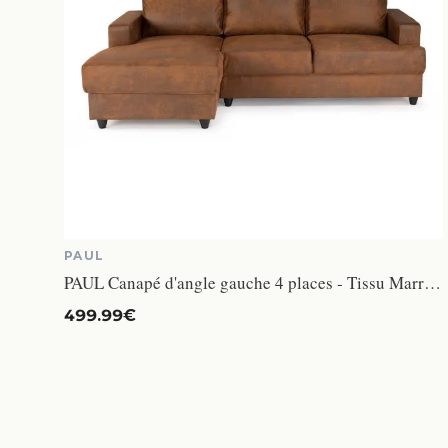
PAUL
PAUL Canapé d'angle gauche 4 places - Tissu Marron vintage - Contemporain - L 215 x P 140 cm - Fabriqué en Ukraine
499.99€