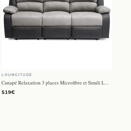
LOUNGITUDE
Canapé Relaxation 3 places Microfibre et Simili LEO - Gris et Noir - L193 x 93 x 96cm - LOUNGITUDE
519€