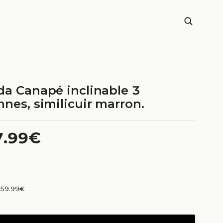
da Canapé inclinable 3
nes, similicuir marron.
7.99€
n 59.99€