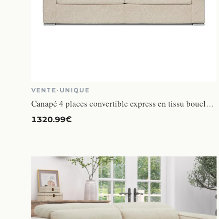
VENTE-UNIQUE
Canapé 4 places convertible express en tissu bouclette beige - Couchage lattes larges 160 cm - Matelas 18 cm CALITO
1320.99€