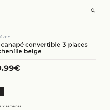
CÉPHY
 canapé convertible 3 places
chenille beige
9.99€
us 2 semaines