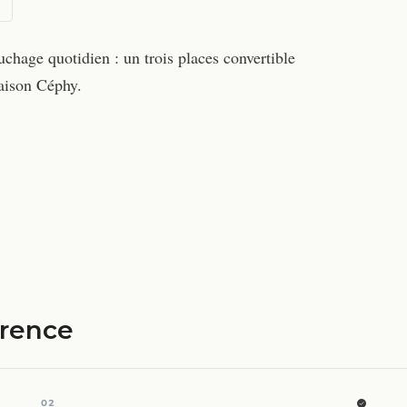
chage quotidien : un trois places convertible
Maison Céphy.
érence
02