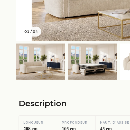
01
/
04
Description
LONGUEUR
PROFONDEUR
HAUT. D'ASSISE
208
cm
103
cm
43
cm