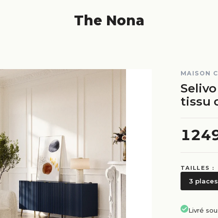
The Nona
MAISON 
Selivo
tissu 
124
TAILLES :
3 places
Livré so