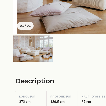
01
/
01
Description
LONGUEUR
PROFONDEUR
HAUT. D'ASSISE
273
cm
136.5
cm
37
cm