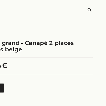
t grand - Canapé 2 places
rs beige
4€