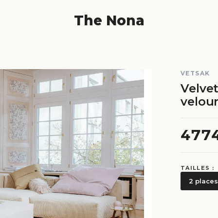
The Nona
VETSAK
Velve
velou
477
TAILLES :
2 places