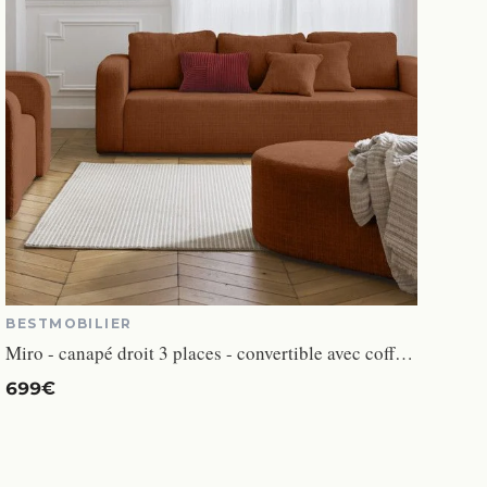
BESTMOBILIER
Miro - canapé droit 3 places - convertible avec coffre - en velours texturé - Rouille
699€