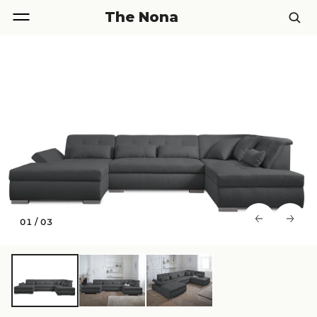
The Nona
01
/
03