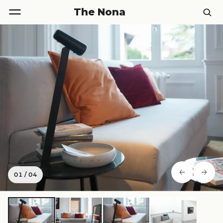
The Nona
01
/
04