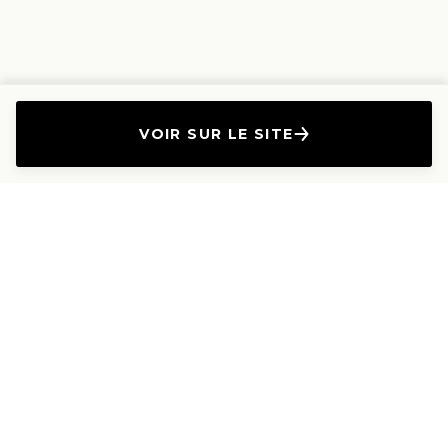
VOIR SUR LE SITE
L'Entreprise
Les Produits
A propos
Canapés droits
Nous contacter
Canapés convertibles
Travailler avec nous
Canapés d'angle
Presse et Partenariat
Canapés modulables