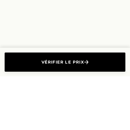
VÉRIFIER LE PRIX
L'Entreprise
Les Produits
A propos
Canapés droits
Nous contacter
Canapés convertibles