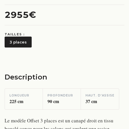
2955€
TAILLES :
3 places
Description
LONGUEUR
PROFONDEUR
HAUT. D'ASSISE
225
cm
90
cm
37
cm
Le modèle Offset 3 places est un canapé droit en tissu
bouclé conçu pour les salons qui veulent une assise