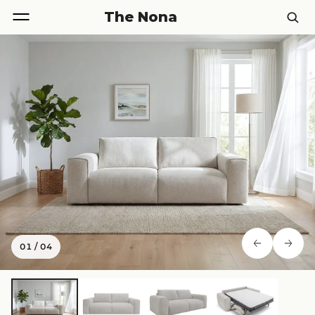
The Nona
01
/
04