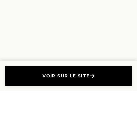
VOIR SUR LE SITE
L'Entreprise
Les Produits
A propos
Canapés droits