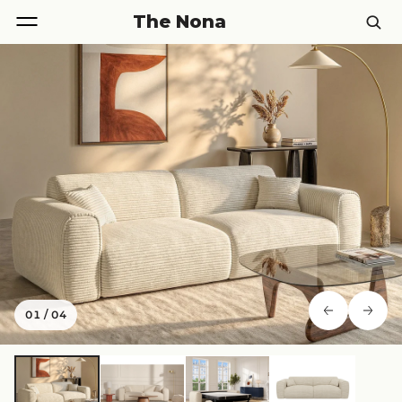
The Nona
01
/
04