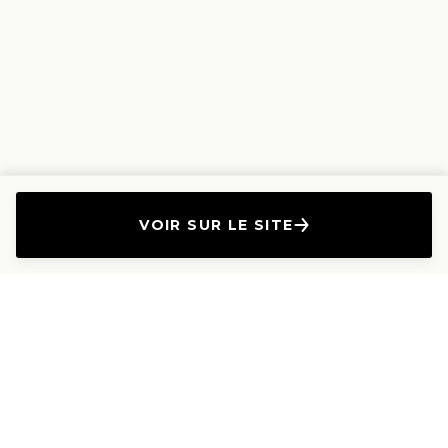
VOIR SUR LE SITE
L'Entreprise
Les Produits
A propos
Canapés droits
Nous contacter
Canapés convertibles