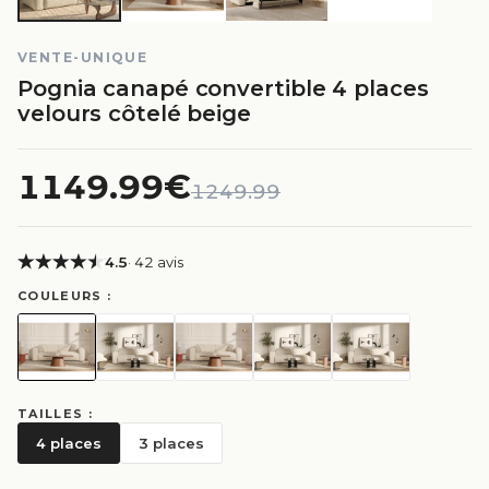
VENTE-UNIQUE
Pognia canapé convertible 4 places
velours côtelé beige
1149.99€
1249.99
4.5
· 42 avis
COULEURS :
TAILLES :
4 places
3 places